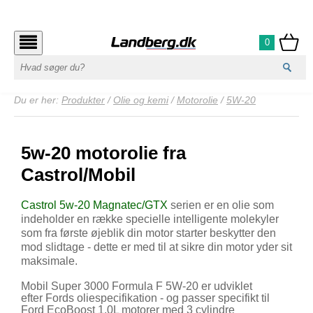
0
Du er her:
Produkter
/
Olie og kemi
/
Motorolie
/
5W-20
5w-20 motorolie fra
Castrol/Mobil
Castrol 5w-20 Magnatec/GTX
serien er en olie som
indeholder en række specielle intelligente molekyler
som fra første øjeblik din motor starter beskytter den
mod slidtage - dette er med til at sikre din motor yder sit
maksimale.
Mobil Super 3000 Formula F 5W-20 er udviklet
efter Fords oliespecifikation - og passer specifikt til
Ford EcoBoost 1.0L motorer med 3 cylindre