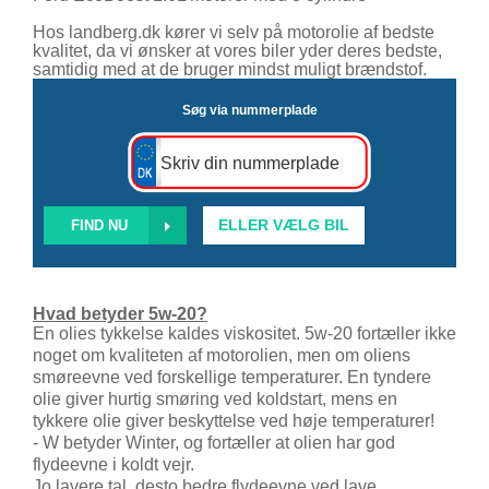
Hos landberg.dk kører vi selv på motorolie af bedste
kvalitet, da vi ønsker at vores biler yder deres bedste,
samtidig med at de bruger mindst muligt brændstof.
Søg via nummerplade
Skriv din nummerplade
|
ELLER VÆLG BIL
Hvad betyder 5w-20?
En olies tykkelse kaldes viskositet. 5w-20 fortæller ikke
noget om kvaliteten af motorolien, men
om oliens
smøreevne ved forskellige temperaturer. En tyndere
olie giver
hurtig smøring ved koldstart, mens en
tykkere olie giver beskyttelse ved høje
temperaturer!
- W betyder Winter, og fortæller at olien har god
flydeevne i koldt vejr.
Jo lavere tal, desto bedre flydeevne ved lave