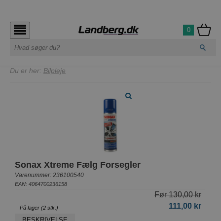
0
Du er her:
Bilpleje
Sonax Xtreme Fælg Forsegler
Varenummer: 236100540
EAN: 4064700236158
Før 130,00 kr
111,00 kr
På lager (2 stk.)
BESKRIVELSE