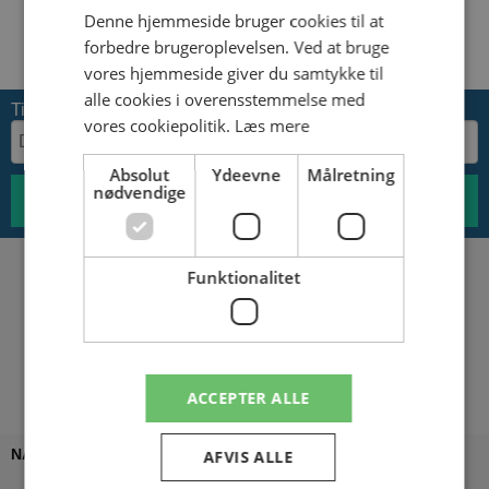
Denne hjemmeside bruger cookies til at
Dette er et universalprodukt, som nummerpladesøgeren
forbedre brugeroplevelsen. Ved at bruge
ikke kan sammenkoble dit køretøj med, så kontroller
venligst at Sonax Xtreme Fælg Forsegler passer til din bil.
vores hjemmeside giver du samtykke til
alle cookies i overensstemmelse med
Tilmeld nyhedsbrev
vores cookiepolitik.
Læs mere
Absolut
Ydeevne
Målretning
nødvendige
Funktionalitet
ACCEPTER ALLE
NAVIGATION
AFVIS ALLE